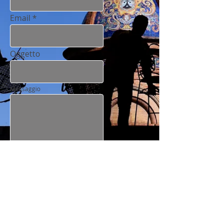
Email
Oggetto
Messaggio
Inviare
© Tutti i diritti riservati
Marzia Bertelli